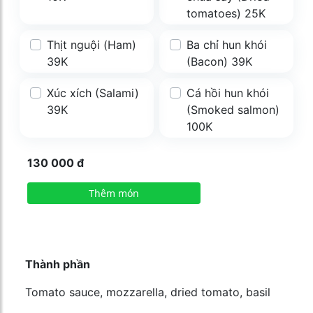
tomatoes) 25K
Thịt nguội (Ham)
Ba chỉ hun khói
39K
(Bacon) 39K
Xúc xích (Salami)
Cá hồi hun khói
39K
(Smoked salmon)
100K
130 000
đ
Thêm món
Thành phần
Tomato sauce, mozzarella, dried tomato, basil