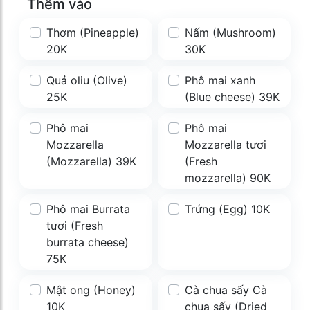
Thêm vào
Thơm (Pineapple)
Nấm (Mushroom)
20K
30K
Quả oliu (Olive)
Phô mai xanh
25K
(Blue cheese) 39K
Phô mai
Phô mai
Mozzarella
Mozzarella tươi
(Mozzarella) 39K
(Fresh
mozzarella) 90K
Phô mai Burrata
Trứng (Egg) 10K
tươi (Fresh
burrata cheese)
75K
Mật ong (Honey)
Cà chua sấy Cà
10K
chua sấy (Dried