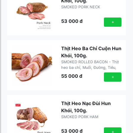
Khói, 100g.
SMOKED PORK NECK
53 000
đ
+
Thịt Heo Ba Chỉ Cuộn Hun
Khói, 100g.
SMOKED ROLLED BACON - Thịt
heo ba chỉ, Muối, Đường, Tiêu,
Gia vị
55 000
đ
+
Thịt Heo Nạc Đùi Hun
Khói, 100g.
SMOKED PORK HAM
53 000
đ
+