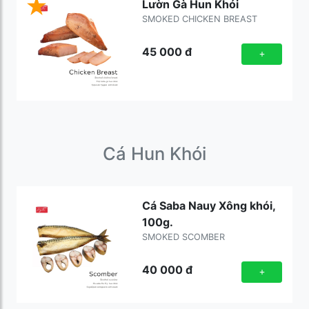
Lườn Gà Hun Khói
SMOKED CHICKEN BREAST
45 000
đ
+
Cá Hun Khói
Cá Saba Nauy Xông khói,
100g.
SMOKED SCOMBER
40 000
đ
+