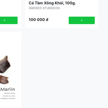
Cá Tầm Xông Khói, 100g.
SMOKED STURGEON
100 000
đ
+
+