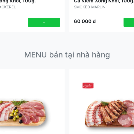
ông Khói, 100g.
Cá Kiếm Xông Khói, 100g
ACKEREL
SMOKED MARLIN
60 000
đ
+
MENU bán tại nhà hàng