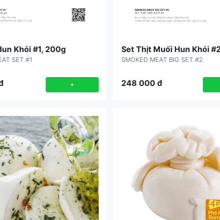
Hun Khói #1, 200g
Set Thịt Muối Hun Khói #
AT SET #1
SMOKED MEAT BIG SET #2
đ
248 000
đ
+