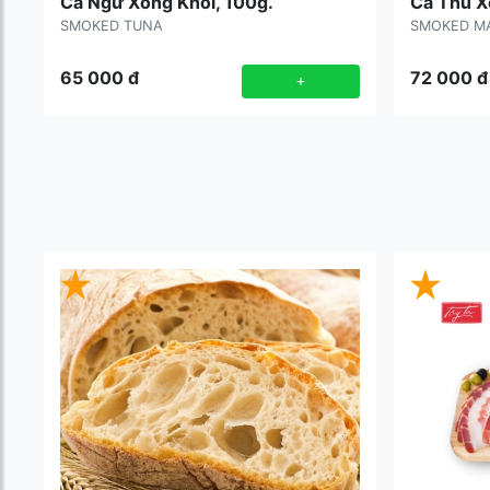
Cá Ngừ Xông Khói, 100g.
Cá Thu X
SMOKED TUNA
SMOKED M
65 000
đ
72 000
đ
+