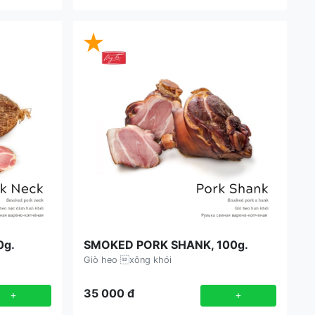
0g.
SMOKED PORK SHANK, 100g.
Giò heo xông khói
35 000
đ
+
+