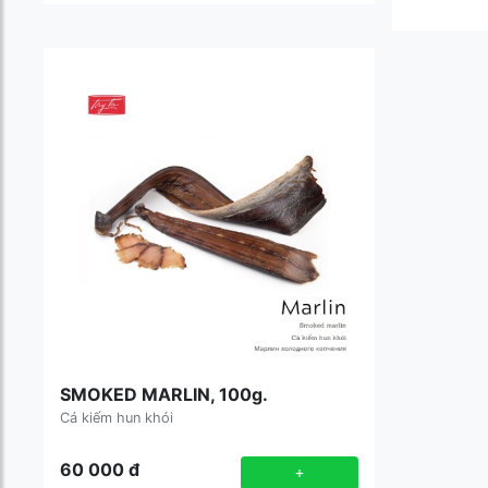
SMOKED MARLIN, 100g.
Cá kiếm hun khói
60 000
đ
+