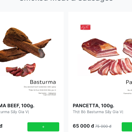
A BEEF, 100g.
PANCETTA, 100g.
turma Sấy Gia Vị
Thịt Bò Basturma Sấy Gia Vị
đ
65 000
đ
+
75 000
đ