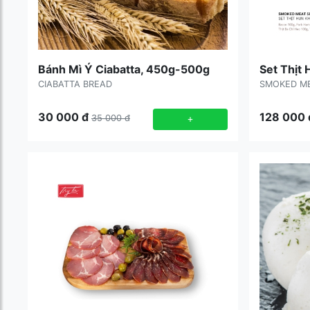
Bánh Mì Ý Ciabatta, 450g-500g
Set Thịt 
CIABATTA BREAD
SMOKED ME
30 000
đ
128 000
35 000
đ
+