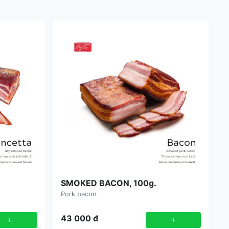
SMOKED BACON, 100g.
Pork bacon
43 000
đ
+
+