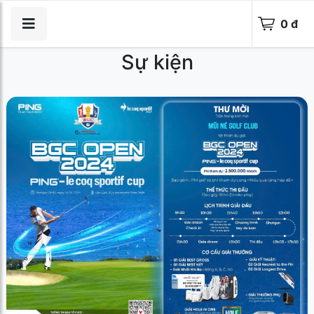
0 đ
Sự kiện